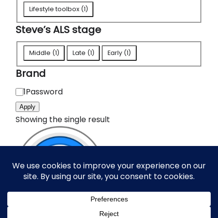
A
Lifestyle toolbox
(
1
)
L
Steve’s ALS stage
S
t
S
Middle
(
1
)
Late
(
1
)
Early
(
1
)
o
t
Brand
o
e
l
v
B
1Password
b
e
r
Apply
o
'
a
Showing the single result
x
s
n
e
A
d
s
L
S
s
t
a