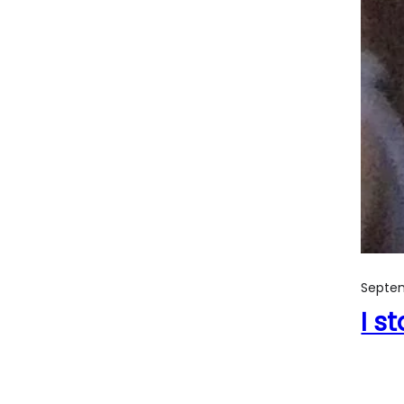
Septem
I s