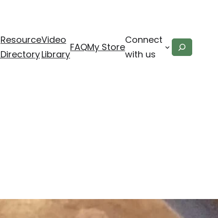
Resource
Video
Connect
Search
FAQ
My Store
x
Directory
Library
with us