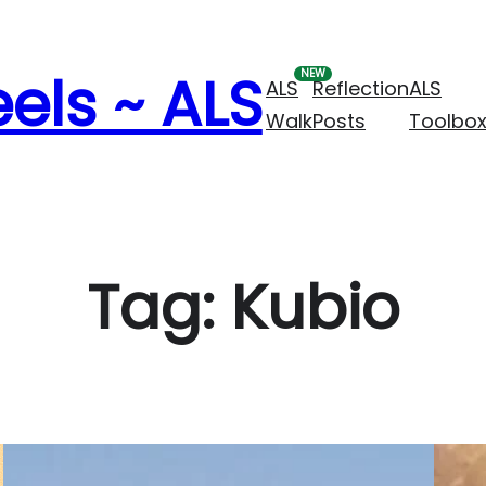
els ~ ALS
ALS
Reflection
ALS
Walk
Posts
Toolbo
Tag:
Kubio